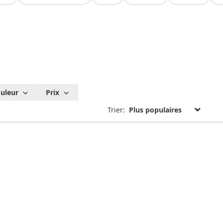
ques
uleur
Prix
on
Trier:
nnues