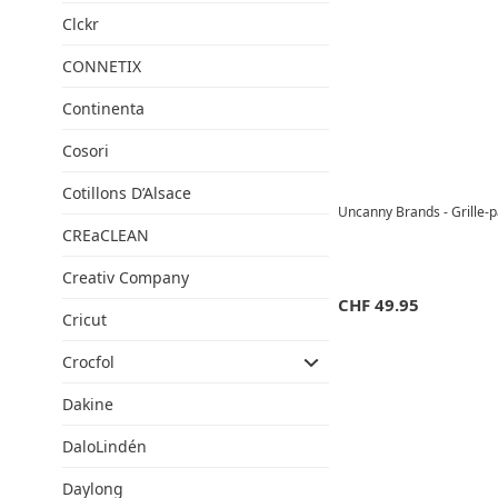
Clckr
CONNETIX
Continenta
Cosori
Cotillons D’Alsace
Uncanny Brands - Grille-p
CREaCLEAN
Creativ Company
CHF
49.95
Cricut
Crocfol
Dakine
DaloLindén
Daylong