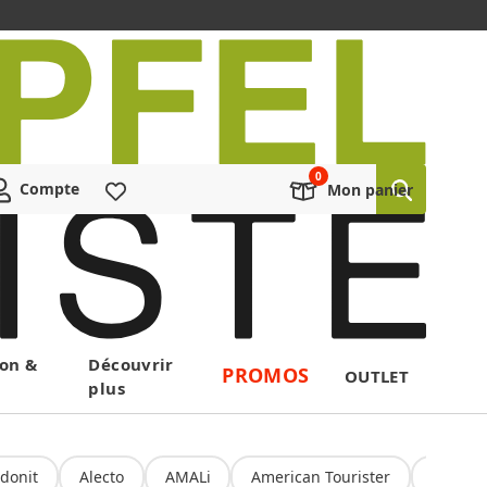
Compte
Liste de souhaits
Mon panier
on &
Découvrir
PROMOS
OUTLET
plus
donit
Alecto
AMALi
American Tourister
Amoru