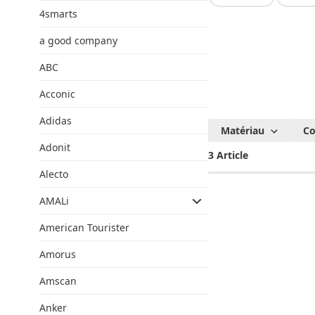
4smarts
a good company
ABC
Acconic
Adidas
Mar
Matériau
Co
n
Adonit
3 Article
reco
Alecto
AMALi
American Tourister
Amorus
Amscan
Anker