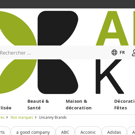
Rechercher ...
FR
Menu
Beauté &
Maison &
Décorati
lisée
Santé
décoration
Fêtes
res
Nos marques
Uncanny Brands
rts
a good company
ABC
Acconic
Adidas
A