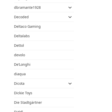
dbramante1928
Decoded
Deltaco Gaming
Deltalabs
Dettol
devolo
De’Longhi
diaqua
Dicota
Dickie Toys
Die Stadtgärtner
Diddl