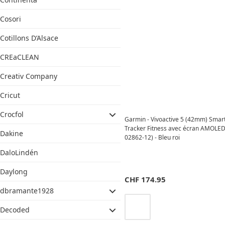
Cosori
Cotillons D’Alsace
CREaCLEAN
Creativ Company
Cricut
Crocfol
Garmin - Vivoactive 5 (42mm) Smar
Tracker Fitness avec écran AMOLED
Dakine
02862-12) - Bleu roi
DaloLindén
Daylong
CHF
174.95
dbramante1928
Decoded