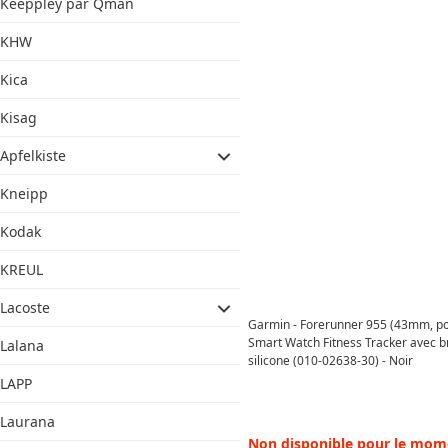
Keeppley par Qman
KHW
Kica
Kisag
Apfelkiste
Kneipp
Kodak
KREUL
Lacoste
Garmin - Forerunner 955 (43mm, p
Smart Watch Fitness Tracker avec b
Lalana
silicone (010-02638-30) - Noir
LAPP
Laurana
Non disponible pour le mom