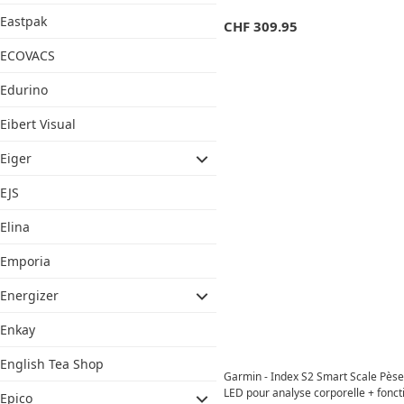
Eastpak
CHF
309.95
ECOVACS
Edurino
Eibert Visual
Eiger
EJS
Elina
Emporia
Energizer
Enkay
English Tea Shop
Garmin - Index S2 Smart Scale Pès
LED pour analyse corporelle + fonc
Epico