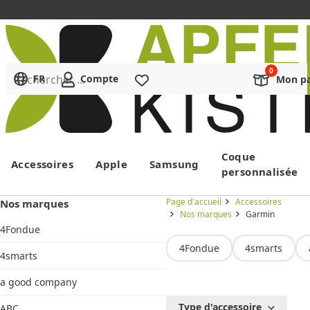
Rechercher ...
FR
Compte
Liste de souhaits
Mon pa
Menu
Coque
Accessoires
Apple
Samsung
personnalisée
Page d'accueil
Accessoires
Nos marques
Nos marques
Garmin
4Fondue
4Fondue
4smarts
4smarts
a good company
Garmin
Type d'accessoire
ABC