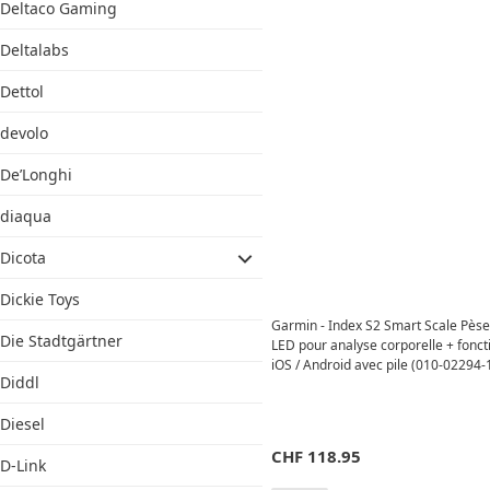
Deltaco Gaming
Deltalabs
Dettol
devolo
De’Longhi
diaqua
Dicota
Dickie Toys
Garmin - Index S2 Smart Scale Pès
Die Stadtgärtner
LED pour analyse corporelle + fonc
iOS / Android avec pile (010-02294-1
Diddl
Diesel
CHF
118.95
D-Link