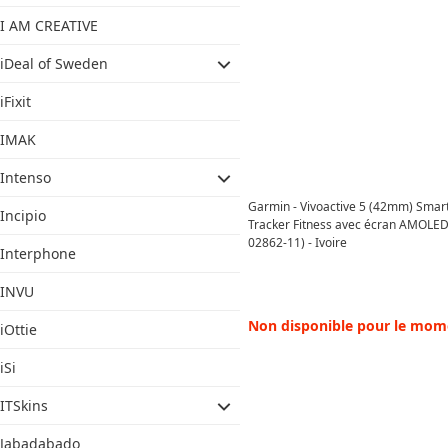
I AM CREATIVE
iDeal of Sweden
iFixit
IMAK
Intenso
Garmin - Vivoactive 5 (42mm) Smar
Incipio
Tracker Fitness avec écran AMOLED
02862-11) - Ivoire
Interphone
INVU
Non disponible pour le mom
iOttie
iSi
ITSkins
Jabadabado