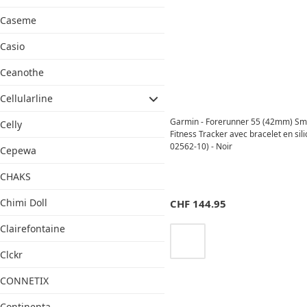
Caseme
Casio
Ceanothe
Cellularline
Garmin - Forerunner 55 (42mm) Sm
Celly
Fitness Tracker avec bracelet en sil
02562-10) - Noir
Cepewa
CHAKS
Chimi Doll
CHF
144.95
Clairefontaine
Clckr
CONNETIX
Continenta