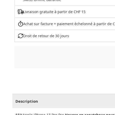
Livraison gratuite à partir de CHF 15
Achat sur facture + paiement échelonné à partir de 
Droit de retour de 30 jours
CHF
0.00
CHF
0.00
CHF
0.00
CHF
0.00
CHF
0.
Description
**%Apple iPhone 13 Pro Pro
Housse en caoutchouc pour 