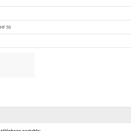
CHF 50
00
CHF
0.00
téléphone portable: