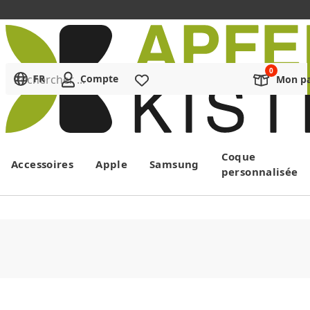
Rechercher ...
FR
Compte
Liste de souhaits
Mon pa
Menu
Coque
Accessoires
Apple
Samsung
personnalisée