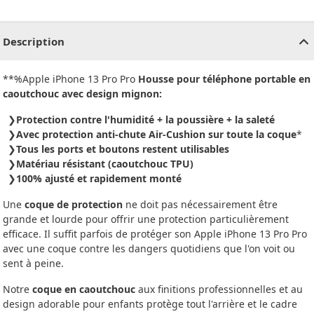
CHF
0.00
CHF
0.00
CHF
0.00
CHF
0.00
CHF
0.00
CH
Description
**%Apple iPhone 13 Pro Pro
Housse pour téléphone portable en
caoutchouc avec design mignon:
Protection contre l'humidité + la poussière + la saleté
Avec protection anti-chute Air-Cushion sur toute la coque
*
Tous les ports et boutons restent utilisables
Matériau résistant (caoutchouc TPU)
100% ajusté et rapidement monté
Une
coque de protection
ne doit pas nécessairement être
grande et lourde pour offrir une protection particulièrement
efficace. Il suffit parfois de protéger son Apple iPhone 13 Pro Pro
avec une coque contre les dangers quotidiens que l'on voit ou
sent à peine.
Notre
coque en caoutchouc
aux finitions professionnelles et au
design adorable pour enfants protège tout l'arrière et le cadre