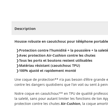
CHF
0.00
CHF
0.00
CHF
0.00
CHF
0.00
CHF
0.
Description
Housse robuste en caoutchouc pour téléphone portable
Protection contre l'humidité + la poussière + la saleté
Avec protection Air-Cushion contre les chutes
Tous les ports et boutons restent utilisables
Matériau résistant (caoutchouc TPU)
100% ajusté et rapidement monté
Une coque de protection** n'a pas besoin d'être grande et
contre les dangers quotidiens que l'on voit ou sent à pein
Notre coque en caoutchouc** en TPU de qualité profession
la saleté, sans pour autant limiter les fonctions de ton 
protection contre les chutes
Air-Cushion
, la coque amorti