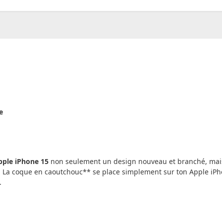
00
CHF
0.00
e
pple iPhone 15
non seulement un design nouveau et branché, mais 
és. La coque en caoutchouc** se place simplement sur ton Apple iPh
.