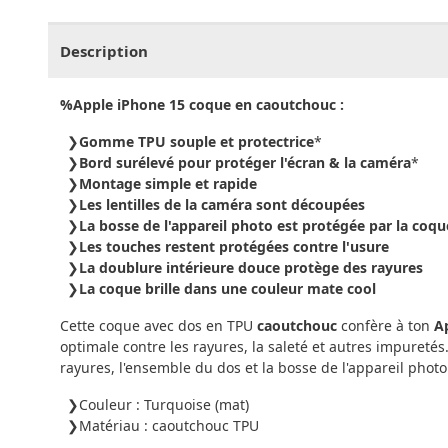
CHF
0.00
CHF
0.00
CHF
0.00
CHF
0.00
CHF
0.
Description
%Apple
iPhone 15
coque en caoutchouc :
Gomme TPU souple et protectrice
*
Bord surélevé pour protéger l'écran & la caméra
*
Montage simple et rapide
Les lentilles de la caméra sont découpées
La bosse de l'appareil photo est protégée par la coqu
Les touches restent protégées contre l'usure
La doublure intérieure douce protège des rayures
La coque brille dans une couleur mate cool
Cette coque avec dos en TPU
caoutchouc
confère à ton
A
optimale contre les rayures, la saleté et autres impuret
rayures, l'ensemble du dos et la bosse de l'appareil photo
Couleur : Turquoise (mat)
Matériau : caoutchouc TPU