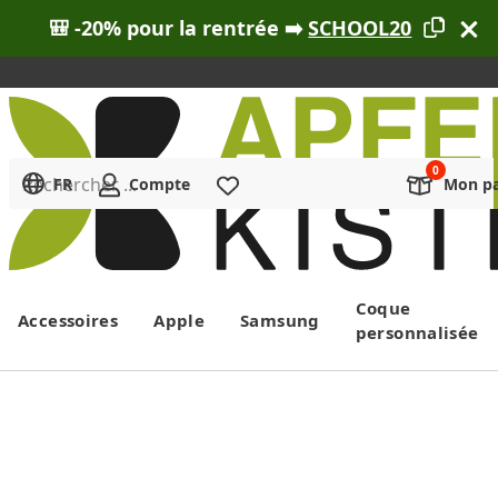
🎒 -20% pour la rentrée ➡️
SCHOOL20
Rechercher ...
FR
Compte
Liste de souhaits
Mon pa
Menu
Coque
Accessoires
Apple
Samsung
personnalisée