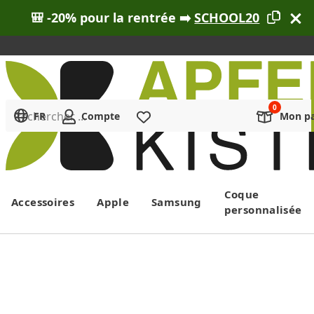
🎒 -20% pour la rentrée ➡️
SCHOOL20
Rechercher ...
FR
Compte
Liste de souhaits
Mon pa
Menu
Coque
Accessoires
Apple
Samsung
personnalisée