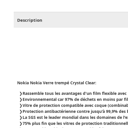
CHF
0.00
CHF
0.00
CHF
0.00
CHF
0.00
CHF
0.
Description
Nokia Nokia Verre trempé Crystal Clear:
Rassemble tous les avantages d'un film flexible avec 
Environnemental car 97% de déchets en moins par film
Vitre de protection compatible avec coque (combinab
Protection antibactérienne contre jusqu'à 99,9% des b
La SGS est le leader mondial dans les domaines de l'exa
75% plus fin que les vitres de protection traditionnel