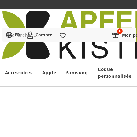
Rechercher ...
FR
Compte
Liste de souhaits
Mon pa
Menu
Coque
Accessoires
Apple
Samsung
personnalisée