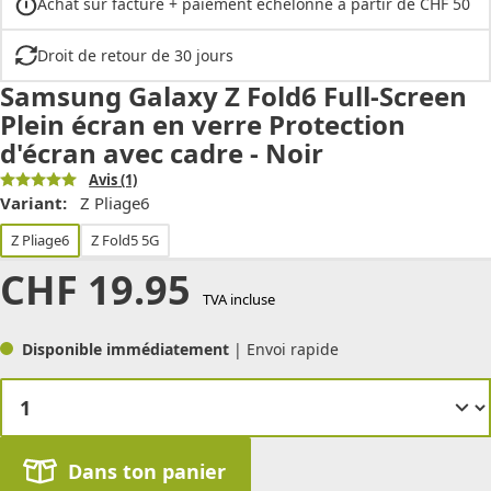
Achat sur facture + paiement échelonné à partir de CHF 50
Droit de retour de 30 jours
Samsung Galaxy Z Fold6 Full-Screen
Plein écran en verre Protection
d'écran avec cadre - Noir
Avis
(1)
Variant:
Z Pliage6
Z Pliage6
Z Fold5 5G
CHF
19.95
TVA incluse
Disponible immédiatement
| Envoi rapide
Dans ton panier