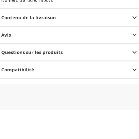
Numéro d'article:
195676
Contenu de la livraison
Avis
Questions sur les produits
Compatibilité
CHF
0.00
CHF
0.00
CHF
0.00
CHF
0.00
CHF
0.00
CH