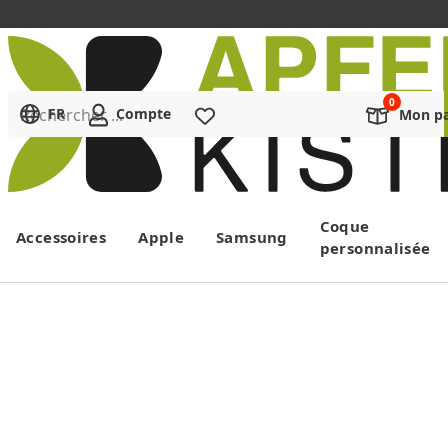
Rechercher ...
FR
Compte
Liste de souhaits
Mon pa
Menu
Coque
Accessoires
Apple
Samsung
personnalisée