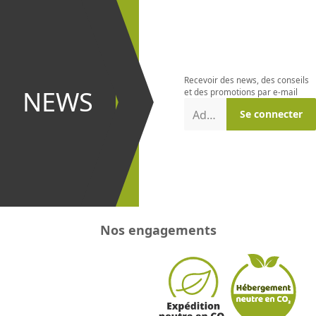
S'abonner à
la
newsletter
Recevoir des news, des conseils
et être le
NEWS
et des promotions par e-mail
premier à
Adresse e-mail
Se connecter
recevoir les
promotions
!
Nos engagements