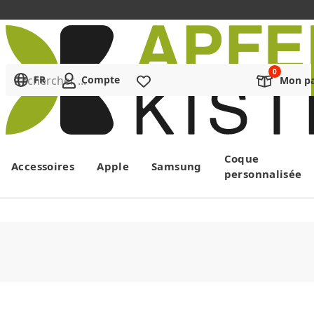
Rechercher ...
FR
Compte
Liste de souhaits
Mon pa
Menu
Coque
Accessoires
Apple
Samsung
personnalisée