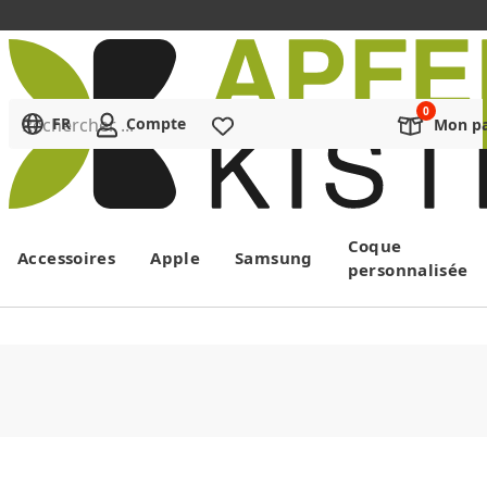
Rechercher ...
FR
Compte
Liste de souhaits
Mon pa
Menu
Coque
Accessoires
Apple
Samsung
personnalisée