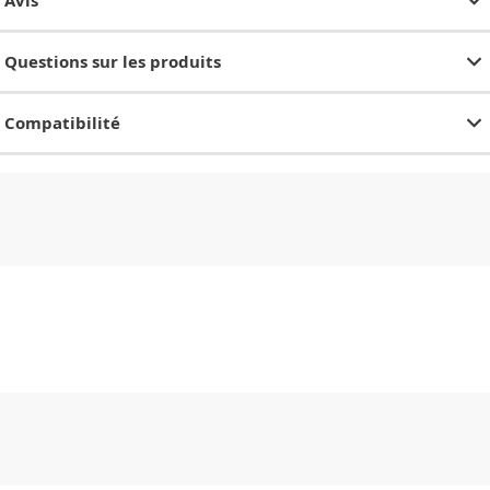
Avis
Questions sur les produits
Compatibilité
CHF
0.00
CHF
0.00
CHF
0.00
CHF
0.00
CHF
0.00
CH