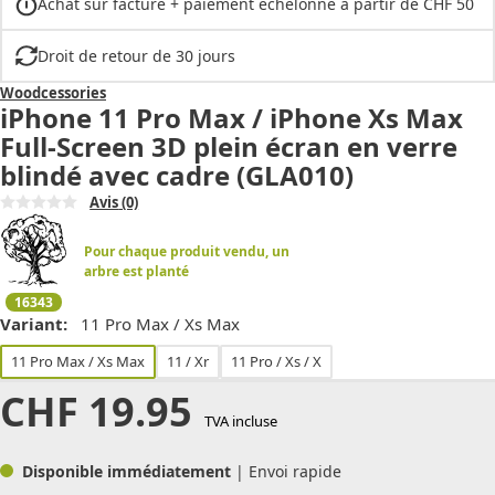
Achat sur facture + paiement échelonné à partir de CHF 50
Droit de retour de 30 jours
Woodcessories
iPhone 11 Pro Max / iPhone Xs Max
Full-Screen 3D plein écran en verre
blindé avec cadre (GLA010)
Avis
(0)
Pour chaque produit vendu, un
arbre est planté
16343
Variant:
11 Pro Max / Xs Max
11 Pro Max / Xs Max
11 / Xr
11 Pro / Xs / X
CHF
19.95
TVA incluse
Disponible immédiatement
| Envoi rapide