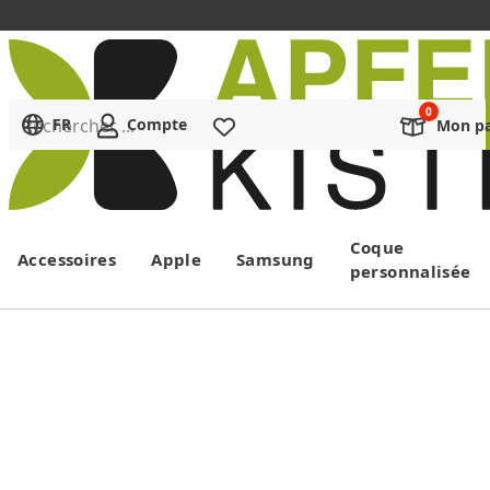
Rechercher ...
FR
Compte
Liste de souhaits
Mon pa
Menu
Coque
Accessoires
Apple
Samsung
personnalisée