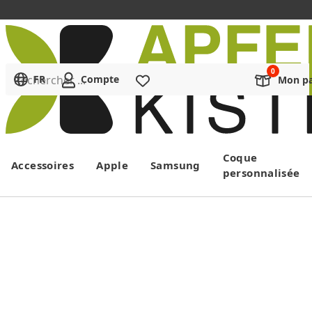
Rechercher ...
FR
Compte
Liste de souhaits
Mon pa
Menu
Coque
Accessoires
Apple
Samsung
personnalisée