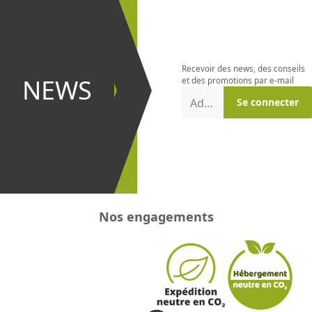
S'abonner à
la
newsletter
Recevoir des news, des conseils
et être le
NEWS
et des promotions par e-mail
premier à
Adresse e-mail
Se connecter
recevoir les
promotions
!
Nos engagements