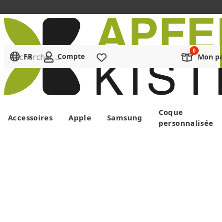
Rechercher ...
FR
Compte
Liste de souhaits
Mon pa
Menu
Coque
Accessoires
Apple
Samsung
personnalisée