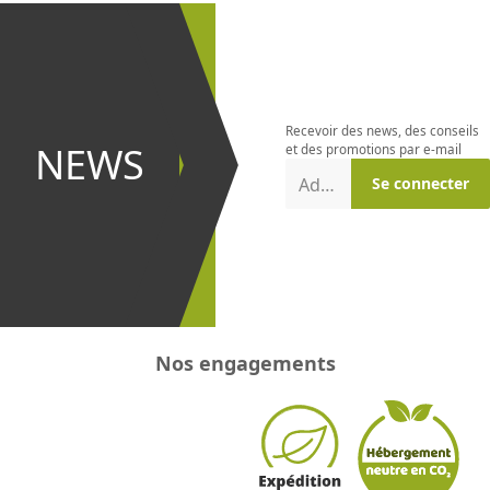
S'abonner à
la
newsletter
Recevoir des news, des conseils
et être le
NEWS
et des promotions par e-mail
premier à
Adresse e-mail
Se connecter
recevoir les
promotions
!
Nos engagements