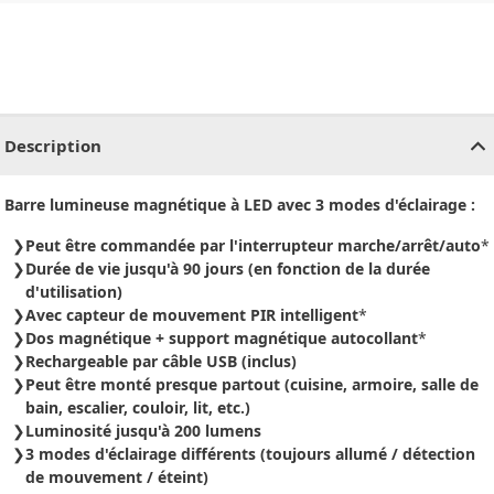
CHF
0.00
CHF
0.00
CHF
0.00
CHF
0.00
CHF
0.00
CH
Description
Barre lumineuse magnétique à LED avec 3 modes d'éclairage :
Peut être commandée par l'interrupteur marche/arrêt/auto
*
Durée de vie jusqu'à 90 jours (en fonction de la durée
d'utilisation)
Avec capteur de mouvement PIR intelligent
*
Dos magnétique + support magnétique autocollant
*
Rechargeable par câble USB (inclus)
Peut être monté presque partout (cuisine, armoire, salle de
bain, escalier, couloir, lit, etc.)
Luminosité jusqu'à 200 lumens
3 modes d'éclairage différents (toujours allumé / détection
de mouvement / éteint)