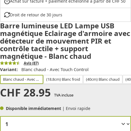
Achat sur facture + paiement échelonné à partir de CHF 50
Droit de retour de 30 jours
Barre lumineuse LED Lampe USB
magnétique Eclairage d'armoire avec
détecteur de mouvement PIR et
contrôle tactile + support
magnétique - Blanc chaud
Avis
(87)
Variant:
Blanc chaud - Avec Touch Control
Blanc chaud - Avec Touch Control
(18.8cm) Blanc froid
(40cm) Blanc chaud
(40
CHF
28.95
TVA incluse
Disponible immédiatement
| Envoi rapide