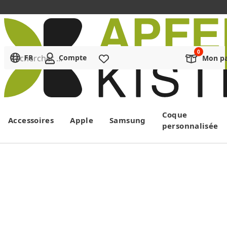
Rechercher ...
FR
Compte
Liste de souhaits
Mon pa
Menu
Coque
Accessoires
Apple
Samsung
personnalisée