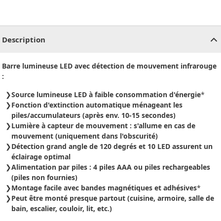
CHF
0.00
CHF
0.00
CHF
0.00
CHF
0.00
CHF
0.00
CH
Description
Barre lumineuse LED avec détection de mouvement infrarouge
:
Source lumineuse LED à faible consommation d'énergie
*
Fonction d'extinction automatique ménageant les
piles/accumulateurs (après env. 10-15 secondes)
Lumière à capteur de mouvement : s'allume en cas de
mouvement (uniquement dans l'obscurité)
Détection grand angle de 120 degrés et 10 LED assurent un
éclairage optimal
Alimentation par piles : 4 piles AAA ou piles rechargeables
(piles non fournies)
Montage facile avec bandes magnétiques et adhésives
*
Peut être monté presque partout (cuisine, armoire, salle de
bain, escalier, couloir, lit, etc.)