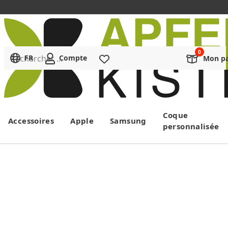
Rechercher ...
FR
Compte
Liste de souhaits
Mon pa
Menu
Coque
Accessoires
Apple
Samsung
personnalisée