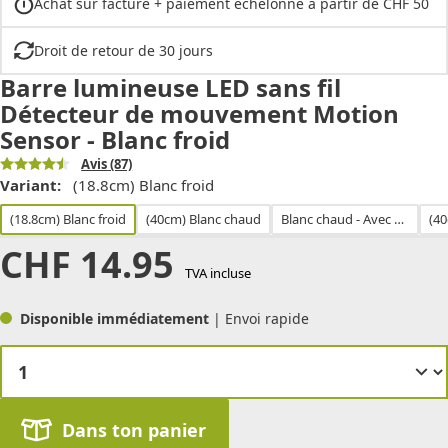
Achat sur facture + paiement échelonné à partir de CHF 50
Droit de retour de 30 jours
Barre lumineuse LED sans fil
Détecteur de mouvement Motion
Sensor - Blanc froid
Avis
(87)
Variant:
(18.8cm) Blanc froid
(18.8cm) Blanc froid
(40cm) Blanc chaud
Blanc chaud - Avec Touch Control
(40
CHF
14.95
TVA incluse
Disponible immédiatement
| Envoi rapide
Dans ton panier