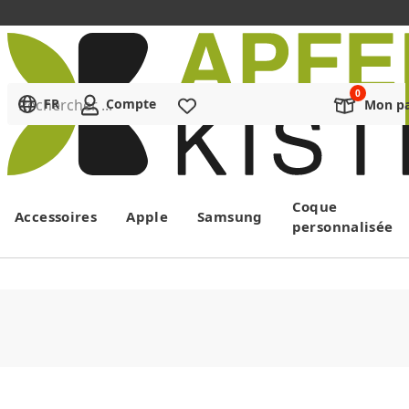
Rechercher ...
FR
Compte
Liste de souhaits
Mon pa
Menu
Coque
Accessoires
Apple
Samsung
personnalisée