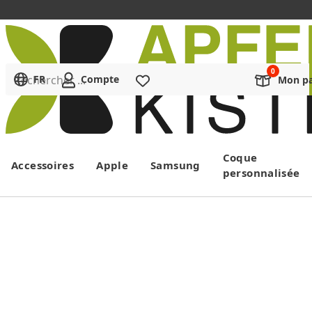
Rechercher ...
FR
Compte
Liste de souhaits
Mon pa
Menu
Coque
Accessoires
Apple
Samsung
personnalisée