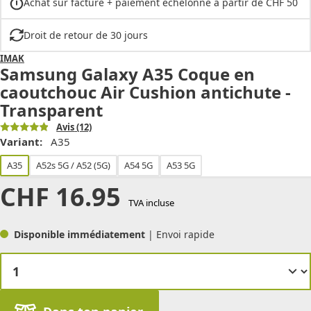
Achat sur facture + paiement échelonné à partir de CHF 50
Droit de retour de 30 jours
IMAK
Samsung Galaxy A35 Coque en
caoutchouc Air Cushion antichute -
Transparent
Avis
(12)
Variant:
A35
A35
A52s 5G / A52 (5G)
A54 5G
A53 5G
CHF
16.95
TVA incluse
Disponible immédiatement
| Envoi rapide