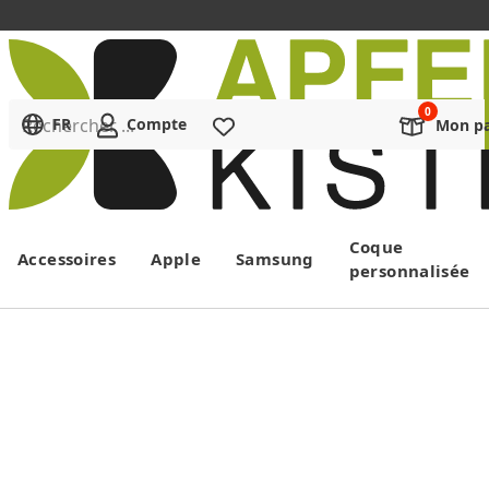
Rechercher ...
FR
Compte
Liste de souhaits
Mon pa
Menu
Coque
Accessoires
Apple
Samsung
personnalisée