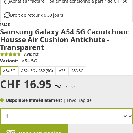
Achat sur facture + paiement échelonné à partir de CHF 50
Droit de retour de 30 jours
IMAK
Samsung Galaxy A54 5G Caoutchouc
Housse Air Cushion Antichute -
Transparent
Avis
(12)
Variant:
A54 5G
A54 5G
A52s 5G / A52 (5G)
A35
A53 5G
CHF
16.95
TVA incluse
Disponible immédiatement
| Envoi rapide