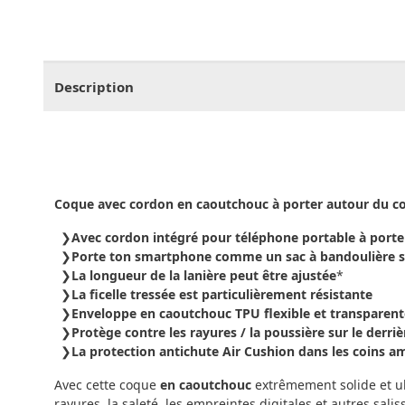
CHF
0.00
CHF
0.00
CHF
0.00
CHF
0.00
CHF
0.
Description
Coque avec cordon en caoutchouc à porter autour du co
Avec cordon intégré pour téléphone portable à porte
Porte ton smartphone comme un sac à bandoulière su
La longueur de la lanière peut être ajustée
*
La ficelle tressée est particulièrement résistante
Enveloppe en caoutchouc TPU flexible et transparent
Protège contre les rayures / la poussière sur le derriè
La protection antichute Air Cushion dans les coins a
Avec cette coque
en caoutchouc
extrêmement solide et ul
rayures, la saleté, les empreintes digitales et autres sali