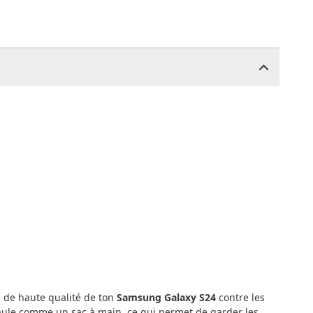
s de haute qualité de ton
Samsung Galaxy S24
contre les
aule comme un sac à main, ce qui permet de garder les