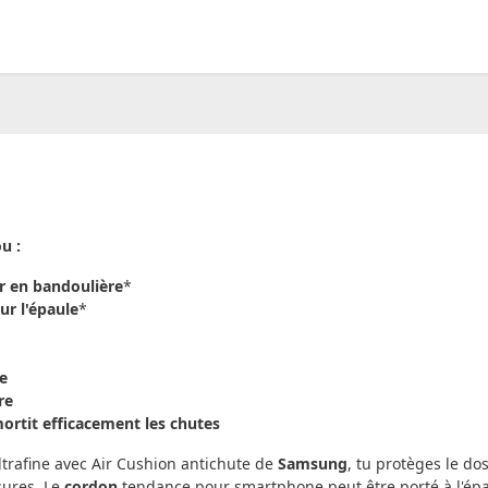
00
CHF
0.00
u :
r en bandoulière
*
r l'épaule
*
e
re
mortit efficacement les chutes
trafine avec Air Cushion antichute de
Samsung
, tu protèges le do
ssures. Le
cordon
tendance pour smartphone peut être porté à l'ép