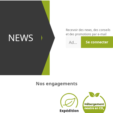
S'abonner à
la
newsletter
Recevoir des news, des conseils
et être le
NEWS
et des promotions par e-mail
premier à
Adresse e-mail
Se connecter
recevoir les
promotions
!
Nos engagements