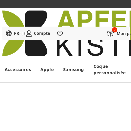
Rechercher ...
FR
Compte
Liste de souhaits
Mon pa
Menu
Coque
Accessoires
Apple
Samsung
personnalisée