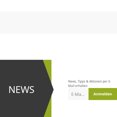
CHF
0.00
CHF
0.00
CHF
0.00
CHF
0.00
CHF
0.00
CH
CHF
0.00
CHF
0.00
CHF
0.00
CHF
0.00
CHF
0.00
CH
Newsletter
bestellen
News, Tipps & Aktionen per E-
und bei
NEWS
Mail erhalten
Aktionen
E-Mail-Adresse
Anmelden
erster
sein!