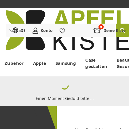
Suchen ...
DE
Konto
Merkliste
Deine Kiste
Menü
Case
Beau
Zubehör
Apple
Samsung
gestalten
Gesu
Einen Moment Geduld bitte …
Newsletter
bestellen