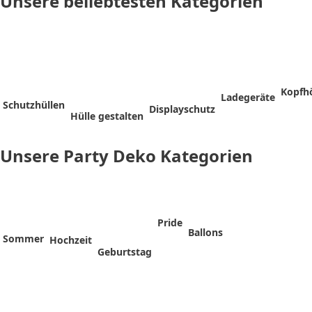
Unsere beliebtesten Kategorien
3D
Zubehör
Zubehör
Ultra
Sticker
Zubehör
Kopfh
Ladegeräte
Schutzhüllen
Displayschutz
Hülle gestalten
Unsere Party Deko Kategorien
Pride
Ballons
Sommer
Hochzeit
Geburtstag