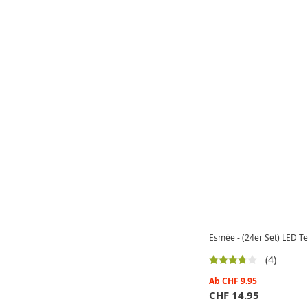
Esmée - (24er Set) LED T
(4)
Ab
CHF
9.95
CHF
14.95