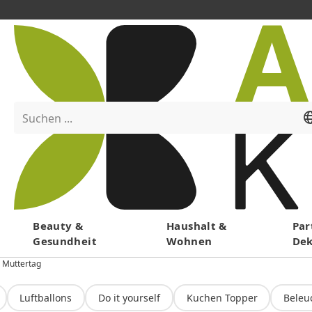
Suchen ...
Menü
Beauty &
Haushalt &
Par
Gesundheit
Wohnen
De
Muttertag
Luftballons
Do it yourself
Kuchen Topper
Beleu