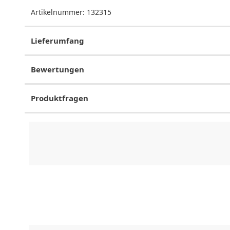
Artikelnummer:
132315
Lieferumfang
Bewertungen
Produktfragen
CHF
0.00
CHF
0.00
CHF
0.00
CHF
0.00
CHF
0.