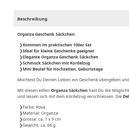
CHF
0.00
CHF
0.00
CHF
0.00
CHF
0.00
CHF
0.
Beschreibung
Organza Geschenk Säckchen:
Kommen im praktischen 100er Set
Ideal für kleine Geschenke geeignet
Elegante Organza Geschenk Säckchen
Schmuck Säckchen mit Kordelzug
Mini Beutel für Hochzeiten, Geburtstage
Möchtest Du Deinen Lieben ein Geschenk übergeben und 
Mit diesen edlen
Organza Säckchen
hast Du die Möglichk
und lassen sich mit dem Kordelzug verschliessen. Die
De
Farbe: Rosa
Material: Organza
Grösse: ca. 7 x 9 cm
Gewicht: ca. 66 g