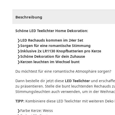
CHF
0.00
CHF
0.00
CHF
0.00
CHF
0.00
CHF
0.
Beschreibung
Schöne LED Teelichter Home Dekoration:
LED Rechauds kommen im 24er Set
Sorgen für eine romantische Stimmung
Inklusive 2x LR1130 Knopfbatterien pro Kerze
Schöne Dekoration für dein Zuhause
Kerzen leuchten im Wechsel bunt
Du möchtest für eine romantische Atmosphäre sorgen?
Dann bestelle dir jetzt diese
LED Teelichter
und erschaffe
zu präsentieren. Stelle die bunt leuchtenden Rechauds z
Stimmungsleuchten auch verwenden, um in der Weihnacht
TIPP:
Kombiniere diese LED Teelichter mit weiteren Dek
Farbe Kerze: Weiss