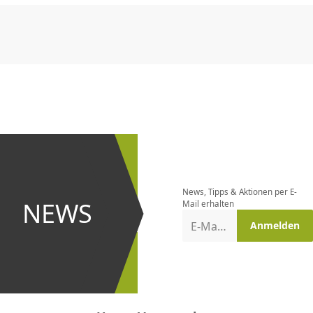
CHF
0.00
CHF
0.00
CHF
0.00
CHF
0.00
CHF
0.00
CH
Newsletter
bestellen
News, Tipps & Aktionen per E-
und bei
NEWS
Mail erhalten
Aktionen
E-Mail-Adresse
Anmelden
erster
sein!