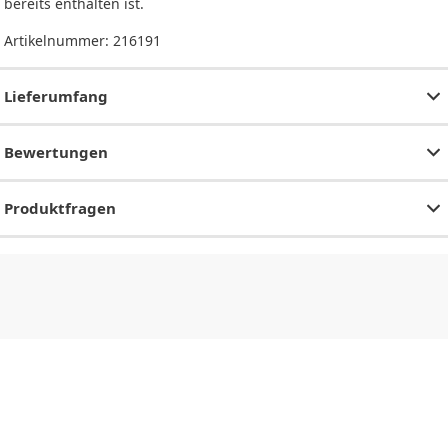
bereits enthalten ist.
Artikelnummer:
216191
Lieferumfang
Bewertungen
Produktfragen
CHF
0.00
CHF
0.00
CHF
0.00
CHF
0.00
CHF
0.00
CH