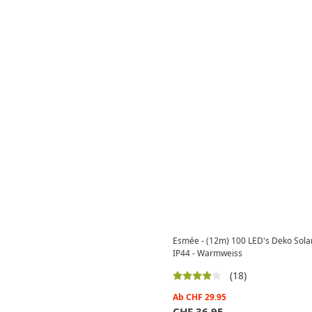
Esmée - (12m) 100 LED's Deko Solar
IP44 - Warmweiss
(18)
Ab
CHF
29.95
CHF
36.95