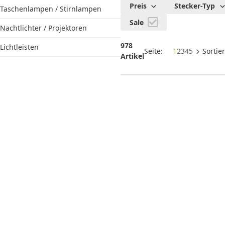
& Lampen
Preis
Stecker-Typ
Taschenlampen / Stirnlampen
Sale
Nachtlichter / Projektoren
978
Lichtleisten
Seite:
1
2
3
4
5
Sortie
Artikel