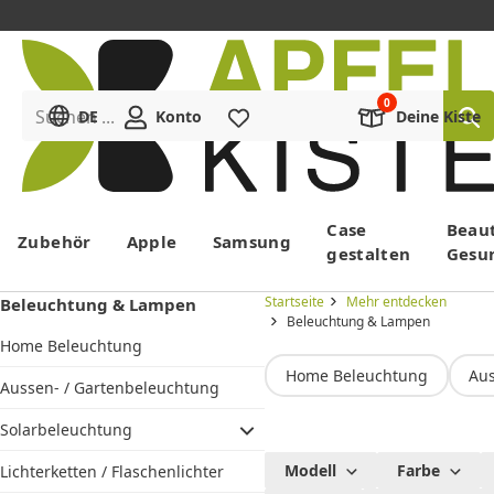
Suchen ...
DE
Konto
Merkliste
Deine Kiste
Menü
Case
Beau
Zubehör
Apple
Samsung
gestalten
Gesu
Startseite
Mehr entdecken
Beleuchtung & Lampen
Beleuchtung & Lampen
Home Beleuchtung
Home Beleuchtung
Aus
Aussen- / Gartenbeleuchtung
Solarbeleuchtung
Beleuchtung
Modell
Farbe
Lichterketten / Flaschenlichter