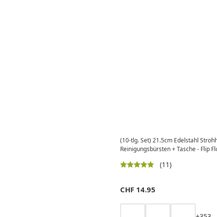
(10-tlg. Set) 21.5cm Edelstahl Stro
Reinigungsbürsten + Tasche - Flip Fl
(11)
CHF
14.95
+
3
5
3