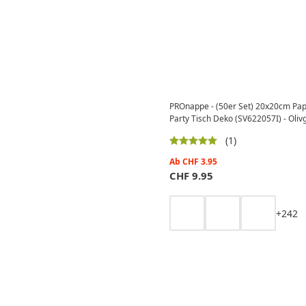
PROnappe - (50er Set) 20x20cm Papi
Party Tisch Deko (SV622057I) - Oliv
(1)
Ab
CHF
3.95
CHF
9.95
+
2
4
2