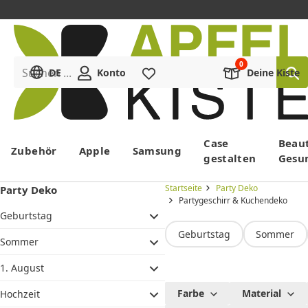
Suchen ...
DE
Konto
Merkliste
Deine Kiste
Menü
Case
Beau
Zubehör
Apple
Samsung
gestalten
Gesu
Startseite
Party Deko
Party Deko
Partygeschirr & Kuchendeko
Geburtstag
Geburtstag
Sommer
Sommer
1. August
Partygesc
Farbe
Material
Hochzeit