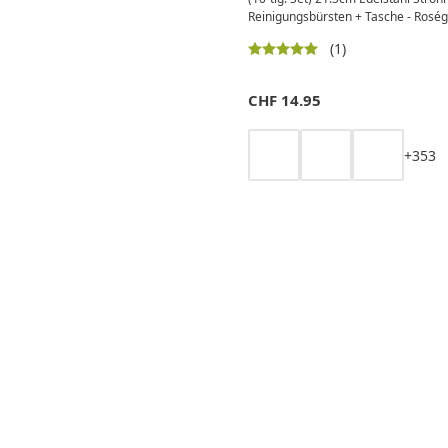
Reinigungsbürsten + Tasche - Roség
(1)
CHF
14.95
+
3
5
3