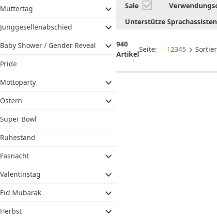
&
Sale
Verwendungs
Muttertag
Kuchende
Unterstütze Sprachassiste
Junggesellenabschied
940
Baby Shower / Gender Reveal
Seite:
1
2
3
4
5
Sortie
Artikel
Pride
Mottoparty
Ostern
Super Bowl
Ruhestand
Fasnacht
Valentinstag
Eid Mubarak
Herbst