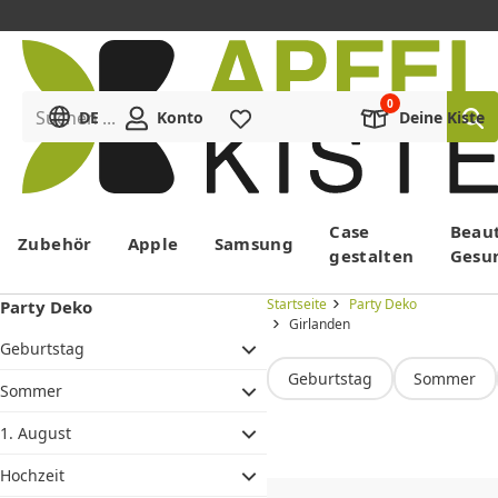
Suchen ...
DE
Konto
Merkliste
Deine Kiste
Menü
Case
Beau
Zubehör
Apple
Samsung
gestalten
Gesu
Startseite
Party Deko
Party Deko
Girlanden
Geburtstag
Geburtstag
Sommer
Sommer
1. August
Girlanden
Hochzeit