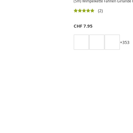
(5m) Wimpelkette Fahnen Girlande P
(2)
CHF
7.95
+
3
5
3