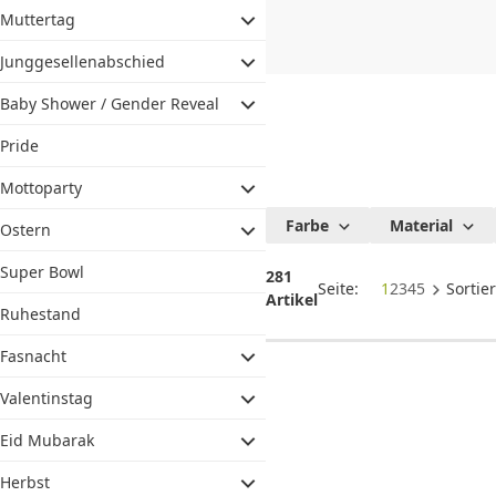
und
Muttertag
Wimpelke
Junggesellenabschied
Baby Shower / Gender Reveal
Pride
CHF
0.00
CHF
0.00
CHF
Mottoparty
Farbe
Material
Ostern
Super Bowl
281
Seite:
1
2
3
4
5
Sortie
Artikel
Ruhestand
Fasnacht
Valentinstag
Eid Mubarak
Herbst