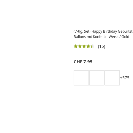
(7-tlg. Set) Happy Birthday Geburts
Ballons mit Konfetti - Weiss / Gold
(15)
CHF
7.95
+
5
7
5