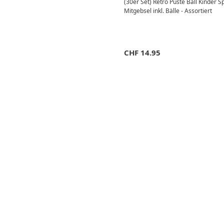
(30er Set) Retro Puste Ball Kinder S
Mitgebsel inkl. Bälle - Assortiert
CHF
14.95