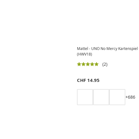
Mattel - UNO No Mercy Kartenspiel G
(HWV18)
(2)
CHF
14.95
+
6
8
6