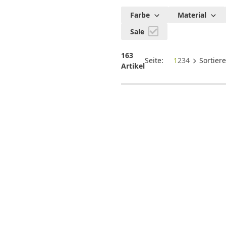
Party Spiele
Farbe
Material
für Gross und
Sale
Klein
163
Seite:
1
2
3
4
Sortier
Artikel