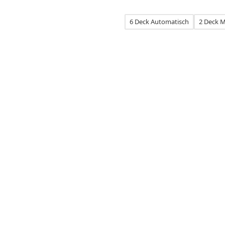
6 Deck Automatisch
2 Deck M