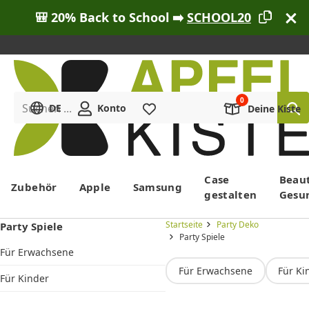
🎒 20% Back to School ➡️
SCHOOL20
Suchen ...
DE
Konto
Merkliste
Deine Kiste
Menü
Case
Beau
Zubehör
Apple
Samsung
gestalten
Gesu
Startseite
Party Deko
Party Spiele
Party Spiele
Für Erwachsene
Für Erwachsene
Für Ki
Für Kinder