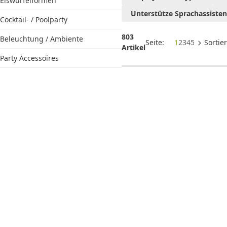
Eiswürfelformen
für den
Unterstütze Sprachassiste
Sommer
Cocktail- / Poolparty
803
Beleuchtung / Ambiente
Seite:
1
2
3
4
5
Sortie
Artikel
Party Accessoires