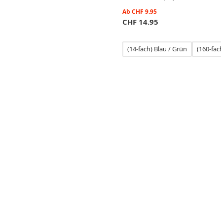
Ab
CHF
9.95
CHF
14.95
(14-fach) Blau / Grün
(160-fa