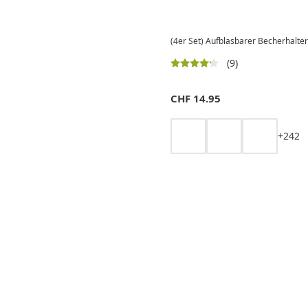
(4er Set) Aufblasbarer Becherhalte
(9)
CHF
14.95
+
2
4
2