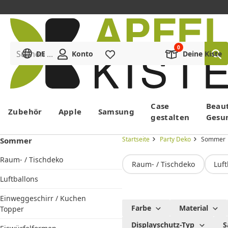
Suchen ...
DE
Konto
Merkliste
Deine Kiste
Menü
Case
Beau
Zubehör
Apple
Samsung
gestalten
Gesu
Startseite
Party Deko
Sommer
Sommer
Raum- / Tischdeko
Raum- / Tischdeko
Luft
Luftballons
Einweggeschirr / Kuchen
Party
Farbe
Material
Topper
Deko
Displayschutz-Typ
S