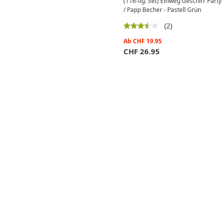
(116-tlg. Set) Einweg Geschirr Party 
/ Papp Becher - Pastell Grün
(2)
Ab
CHF
19.95
CHF
26.95