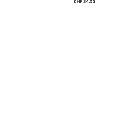
CHF
34.95