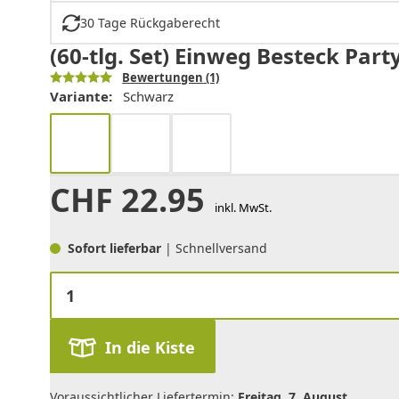
30 Tage Rückgaberecht
(60-tlg. Set) Einweg Besteck Par
Bewertungen
(1)
Variante:
Schwarz
CHF
22.95
inkl. MwSt.
Sofort lieferbar
| Schnellversand
In die Kiste
Voraussichtlicher Liefertermin:
Freitag, 7. August
.