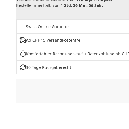
Bestelle innerhalb von
1 Std. 36 Min. 56 Sek.
Swiss Online Garantie
Ab CHF 15 versandkostenfrei
Komfortabler Rechnungskauf + Ratenzahlung ab CHF
30 Tage Rückgaberecht
CHF
0.00
CHF
0.00
CHF
0.00
CHF
0.00
CHF
0.