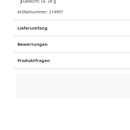
Gewicht: ca. 28 g
Artikelnummer:
214997
Lieferumfang
Bewertungen
Produktfragen
CHF
0.00
CHF
0.00
CHF
0.00
CHF
0.00
CHF
0.