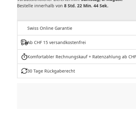
Bestelle innerhalb von
8 Std. 22 Min. 44 Sek.
Swiss Online Garantie
Ab CHF 15 versandkostenfrei
Komfortabler Rechnungskauf + Ratenzahlung ab CHF
30 Tage Rückgaberecht
CHF
0.00
CHF
0.00
CHF
0.00
CHF
0.00
CHF
0.