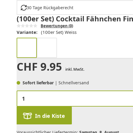
30 Tage Rückgaberecht
(100er Set) Cocktail Fähnchen Fi
Bewertungen
(0)
Variante:
(100er Set) Weiss
CHF
9.95
inkl. MwSt.
Sofort lieferbar
| Schnellversand
In die Kiste
Voraussichtlicher Liefertermin:
Samstag, 8. August
.