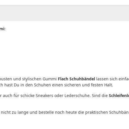
00
CHF
0.00
mi:
robusten und stylischen Gummi
Flach Schuhbändel
lassen sich einf
h hast Du in den Schuhen einen sicheren und festen Halt.
r auch für schicke Sneakers oder Lederschuhe. Sind die
Schleifenl
 nicht zu lange und bestelle noch heute die praktischen Schuhbä