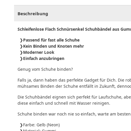
CHF
0.00
CHF
0.00
CHF
0.00
CHF
0.00
CHF
0.
Beschreibung
Schleifenlose Flach Schnürsenkel Schuhbändel aus Gum
Passend für fast alle Schuhe
Kein Binden und Knoten mehr
Moderner Look
Einfach anzubringen
Genug vom Schuhe binden?
Falls ja, dann haben das perfekte Gadget für Dich. Die 
mühsames Binden der Schuhe entfällt in Zukunft, dennoc
Die Schuhbändel eignen sich perfekt für Laufschuhe, abe
diese einfach und schnell mit Wasser reinigen.
Schuhe binden war noch nie so einfach, warte am besten
Farbe: Gelb (Neon)
Material: Gummi