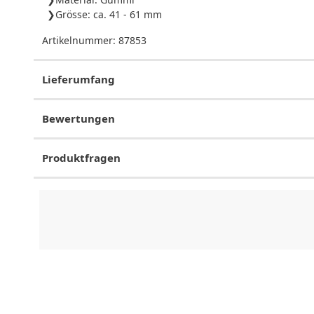
Grösse: ca. 41 - 61 mm
Artikelnummer:
87853
Lieferumfang
Bewertungen
Produktfragen
CHF
0.00
CHF
0.00
CHF
0.00
CHF
0.00
CHF
0.