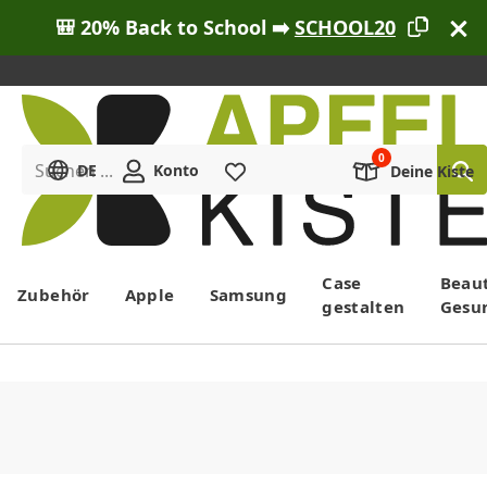
🎒 20% Back to School ➡️
SCHOOL20
Suchen ...
DE
Konto
Merkliste
Deine Kiste
Menü
Case
Beau
Zubehör
Apple
Samsung
gestalten
Gesu