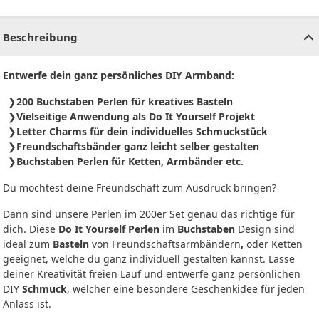
CHF
0.00
CHF
0.00
CHF
0.00
CHF
0.00
CHF
0.00
CH
Beschreibung
Entwerfe dein ganz persönliches DIY Armband:
200 Buchstaben Perlen für kreatives Basteln
Vielseitige Anwendung als Do It Yourself Projekt
Letter Charms für dein individuelles Schmuckstück
Freundschaftsbänder ganz leicht selber gestalten
Buchstaben Perlen für Ketten, Armbänder etc.
Du möchtest deine Freundschaft zum Ausdruck bringen?
Dann sind unsere Perlen im 200er Set genau das richtige für
dich. Diese
Do It Yourself Perlen
im
Buchstaben
Design sind
ideal zum
Basteln
von Freundschaftsarmbändern
,
oder Ketten
geeignet, welche du ganz individuell gestalten kannst. Lasse
deiner Kreativität freien Lauf und entwerfe ganz persönlichen
DIY
Schmuck
, welcher eine besondere Geschenkidee für jeden
Anlass ist.