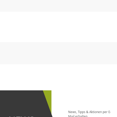
CHF
0.00
CHF
0.00
CHF
0.00
CHF
0.00
CHF
0.00
CH
CHF
0.00
CHF
0.00
CHF
0.00
CHF
0.00
CHF
0.00
CH
Newsletter
bestellen
News, Tipps & Aktionen per E-
und bei
Mail erhalten