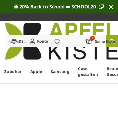
🎒 20% Back to School ➡️
SCHOOL20
Suchen ...
DE
Konto
Merkliste
Deine Kiste
Menü
Case
Beau
Zubehör
Apple
Samsung
gestalten
Gesu