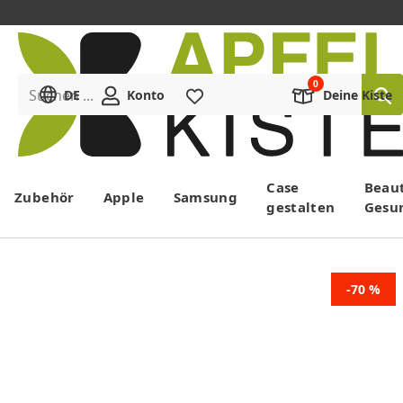
Suchen ...
DE
Konto
Merkliste
Deine Kiste
Menü
Case
Beau
Zubehör
Apple
Samsung
gestalten
Gesu
-70 %