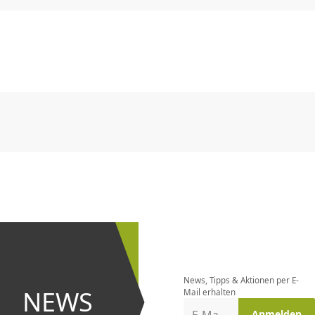
CHF
0.00
CHF
0.00
CHF
0.00
CHF
0.00
CHF
0.00
CH
CHF
0.00
CHF
0.00
CHF
0.00
CHF
0.00
CHF
0.00
CH
Newsletter
bestellen
News, Tipps & Aktionen per E-
und bei
NEWS
Mail erhalten
Aktionen
Anmelden