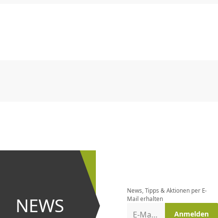
CHF
0.00
CHF
0.00
CHF
0.00
CHF
0.00
CHF
0.00
CH
CHF
0.00
CHF
0.00
CHF
0.00
CHF
0.00
CHF
0.00
CH
Newsletter
bestellen
News, Tipps & Aktionen per E-
und bei
NEWS
Mail erhalten
Aktionen
E-Mail-Adresse
Anmelden