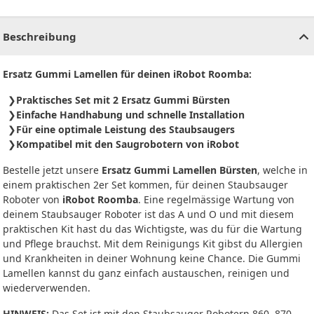
CHF
0.00
CHF
0.00
CHF
0.00
CHF
0.00
CHF
0.00
CH
Beschreibung
Ersatz Gummi Lamellen für deinen iRobot Roomba:
Praktisches Set mit 2 Ersatz Gummi Bürsten
Einfache Handhabung und schnelle Installation
Für eine optimale Leistung des Staubsaugers
Kompatibel mit den Saugrobotern von iRobot
Bestelle jetzt unsere
Ersatz Gummi Lamellen Bürsten
, welche in
einem praktischen 2er Set kommen, für deinen Staubsauger
Roboter von
iRobot Roomba
. Eine regelmässige Wartung von
deinem Staubsauger Roboter ist das A und O und mit diesem
praktischen Kit hast du das Wichtigste, was du für die Wartung
und Pflege brauchst. Mit dem Reinigungs Kit gibst du Allergien
und Krankheiten in deiner Wohnung keine Chance. Die Gummi
Lamellen kannst du ganz einfach austauschen, reinigen und
wiederverwenden.
HINWEIS:
Das Set ist mit den Staubsauger Robotern 860, 870,