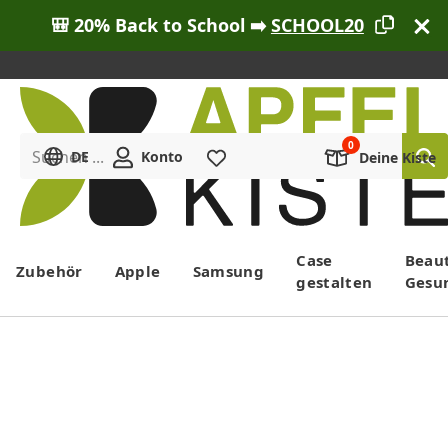
🎒 20% Back to School ➡️
SCHOOL20
Suchen ...
DE
Konto
Merkliste
Deine Kiste
Menü
Case
Beau
Zubehör
Apple
Samsung
gestalten
Gesu