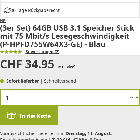
30 Tage Rückgaberecht
HP
(3er Set) 64GB USB 3.1 Speicher Stick
mit 75 Mbit/s Lesegeschwindigkeit
(P-HPFD755W64X3-GE) - Blau
Bewertungen
(2)
CHF
34.95
inkl. MwSt.
Sofort lieferbar
| Schnellversand
In die Kiste
Voraussichtlicher Liefertermin:
Dienstag, 11. August
.
Bestelle innerhalb von
1 T. 23 Std. 17 Min. 9 Sek.