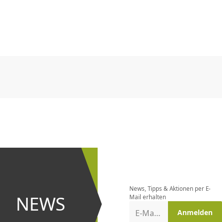
CHF
0.00
CHF
0.00
CHF
0.00
CHF
0.00
CHF
0.00
CH
CHF
0.00
CHF
0.00
CHF
0.00
CHF
0.00
CHF
0.00
CH
Newsletter
bestellen
News, Tipps & Aktionen per E-
und bei
NEWS
Mail erhalten
Aktionen
E-Mail-Adresse
Anmelden