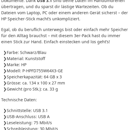
Dokumente. Dank
USB 3.1
sind deine Daten im Handumdrehen
übertragen, und du sparst dir lästige Wartezeiten. Ob du
Dateien vom Laptop, PC oder einem anderen Gerät sicherst – der
HP Speicher-Stick macht’s unkompliziert.
Egal, ob du beruflich unterwegs bist oder einfach mehr Speicher
für den Alltag brauchst – mit diesem 3er-Pack hast du immer
einen Stick zur Hand. Einfach einstecken und los geht’s!
Farbe: Schwarz/Blau
Material: Kunststoff
Marke: HP
Modell: P-HPFD755W64X3-GE
Speicherkapazität: 64 GB x 3
Grösse: ca. 134 x 100 x 27 mm
Gewicht (pro Stk.): ca. 33 g
Technische Daten:
Schnittstelle: USB 3.1
USB-Anschluss: USB A
Leseleistung: 75 Mbit/s
Schreibleistung: 30 Mbit/s