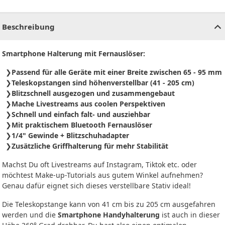
CHF
0.00
CHF
0.00
CHF
0.00
CHF
0.00
CHF
0.00
CH
Beschreibung
Smartphone Halterung mit Fernauslöser:
Passend für alle Geräte mit einer Breite zwischen 65 - 95 mm
Teleskopstangen sind höhenverstellbar (41 - 205 cm)
Blitzschnell ausgezogen und zusammengebaut
Mache Livestreams aus coolen Perspektiven
Schnell und einfach falt- und ausziehbar
Mit praktischem Bluetooth Fernauslöser
1/4" Gewinde + Blitzschuhadapter
Zusätzliche Griffhalterung für mehr Stabilität
Machst Du oft Livestreams auf Instagram, Tiktok etc. oder
möchtest Make-up-Tutorials aus gutem Winkel aufnehmen?
Genau dafür eignet sich dieses verstellbare Stativ ideal!
Die Teleskopstange kann von 41 cm bis zu 205 cm ausgefahren
werden und die
Smartphone Handyhalterung
ist auch in dieser