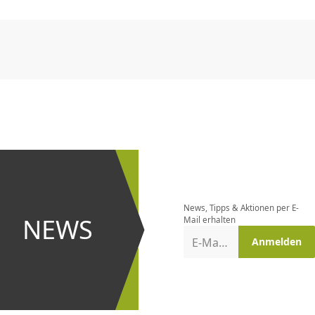
CHF
0.00
CHF
0.00
CHF
0.00
CHF
0.00
CHF
0.00
CH
CHF
0.00
CHF
0.00
CHF
0.00
CHF
0.00
CHF
0.00
CH
Newsletter
bestellen
News, Tipps & Aktionen per E-
und bei
NEWS
Mail erhalten
Aktionen
E-Mail-Adresse
Anmelden
erster
sein!