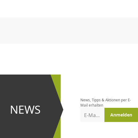
CHF
0.00
CHF
0.00
CHF
0.00
CHF
0.00
CHF
0.00
CH
CHF
0.00
CHF
0.00
CHF
0.00
CHF
0.00
CHF
0.00
CH
Newsletter
bestellen
News, Tipps & Aktionen per E-
und bei
NEWS
Mail erhalten
Aktionen
E-Mail-Adresse
Anmelden
erster
sein!