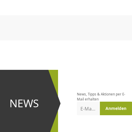
CHF
0.00
CHF
0.00
CHF
0.00
CHF
0.00
CHF
0.00
CH
CHF
0.00
CHF
0.00
CHF
0.00
CHF
0.00
CHF
0.00
CH
Newsletter
bestellen
News, Tipps & Aktionen per E-
und bei
NEWS
Mail erhalten
Aktionen
E-Mail-Adresse
Anmelden
erster
sein!