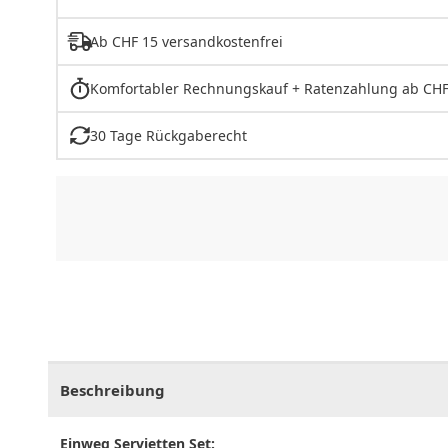
Ab CHF 15 versandkostenfrei
Komfortabler Rechnungskauf + Ratenzahlung ab CHF
30 Tage Rückgaberecht
CHF
0.00
CHF
0.00
CHF
0.00
CHF
0.00
CHF
0.
Beschreibung
Einweg Servietten Set: