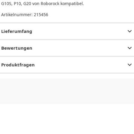
G10S, P10, G20 von Roborock kompatibel.
Artikelnummer:
215456
Lieferumfang
Bewertungen
Produktfragen
CHF
0.00
CHF
0.00
CHF
0.00
CHF
0.00
CHF
0.00
CH