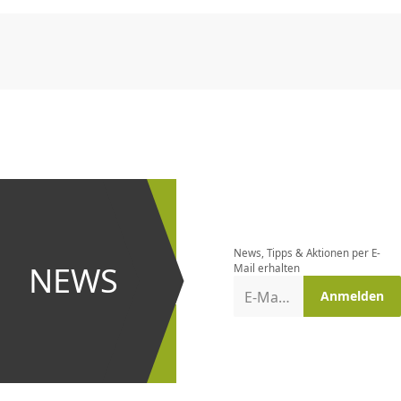
CHF
0.00
CHF
0.00
CHF
0.00
CHF
0.00
CHF
0.00
CH
Newsletter
bestellen
News, Tipps & Aktionen per E-
und bei
NEWS
Mail erhalten
Aktionen
E-Mail-Adresse
Anmelden
erster
sein!