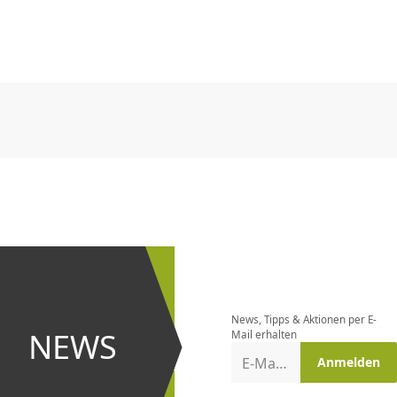
CHF
0.00
CHF
0.00
CHF
0.00
CHF
0.00
CHF
0.00
CH
CHF
0.00
CHF
0.00
CHF
0.00
CHF
0.00
CHF
0.00
CH
Newsletter
bestellen
News, Tipps & Aktionen per E-
und bei
NEWS
Mail erhalten
Aktionen
E-Mail-Adresse
Anmelden
erster